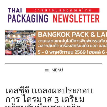
Skip
Skip
Skip
Skip
to
to
to
to
main
secondary
primary
footer
content
menu
sidebar
Thai
Thai
Pack
Pack
Magazine
Magazine
MENU
เอสซีจี แถลงผลประกอบ
การ ไตรมาส 3 เตรียม