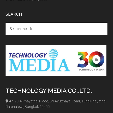
SEARCH
Search
the
site
...
TECHNOLOGY MEDIA CO.,LTD.
471/3-4 Phayathai Place, Sri-Ayutthaya Road, Tung Phayathai
Ratchatewi, Bangkok 10400