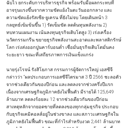
ฉับไว ยกระดับการบริหารธุรกิจ พร้อมรับมือผลกระทบที่
อาจรุนแรงขึ้นจากความขัดแย้งในตะวันออกกลาง และ
ความขัดแย้งรัสเซีย-ยูเครน ที่ยังไม่จบ โดยเดินหน้า 3
กลยุทธ์เข้มข้นขึ้น 1) รัดเข็มขัด ลดต้นทุนพลังงาน 2)
ทบทวนแผนงาน เน้นลงทุนธุรกิจเติบโตสูง 3) เร่งเครื่อง
นวัตกรรมกรีน ขยายธุรกิจพลังงานสะอาดและพลาสติกรักษ์
โลก เร่งส่งออกปูนคาร์บอนต่ำ เชื่อมั่นธุรกิจเติบโตมั่นคง
ระยะยาว ขณะที่เสถียรภาพการเงินแข็งแกร่ง
นายรุ่งโรจน์ รังสิโยภาส กรรมการผู้จัดการใหญ่ เอสซีจี
กล่าวว่า “ผลประกอบการเอสซีจีไตรมาส 3 ปี 2566 ชะลอตัว
จากช่วงเดียวกันของปีก่อน และลดลงจากช่วงครึ่งปีแรก
เนื่องจากเศรษฐกิจภูมิภาคยังไม่ฟื้นตัว มีรายได้ 125,649
ล้านบาท ลดลงร้อยละ 12 จากช่วงเดียวกันของปีก่อน
สาเหตุหลักจากยอดขายที่ลดลงของทุกกลุ่มธุรกิจ ประกอบ
กับธุรกิจเคมิคอลส์อยู่ในช่วงขาลง และสภาวะเศรษฐกิจใน
ภูมิภาคยังไม่ฟื้นตัว ขณะที่กำไรสำหรับงวด 2,441 ล้านบาท