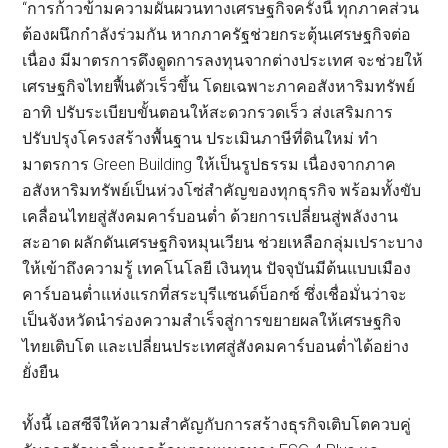
“การก้าวข้ามความผันผวนทางเศรษฐกิจครั้งนี้ ทุกภาคส่วน
ต้องผนึกกำลังร่วมกัน หากภาครัฐช่วยกระตุ้นเศรษฐกิจต่อ
เนื่อง มีมาตรการดึงดูดการลงทุนจากต่างประเทศ จะช่วยให้
เศรษฐกิจไทยฟื้นตัวเร็วขึ้น โดยเฉพาะภาคอสังหาริมทรัพย์
อาทิ ปรับระเบียบขั้นตอนให้สะดวกรวดเร็ว ส่งเสริมการ
ปรับปรุงโครงสร้างพื้นฐาน ประเมินภาษีที่ดินใหม่ ทำ
มาตรการ Green Building ให้เป็นรูปธรรม เนื่องจากภาค
อสังหาริมทรัพย์เป็นห่วงโซ่สำคัญของทุกธุรกิจ พร้อมทั้งขับ
เคลื่อนไทยสู่สังคมคาร์บอนต่ำ ด้วยการเปลี่ยนสู่พลังงาน
สะอาด ผลักดันเศรษฐกิจหมุนเวียน ช่วยเหลือกลุ่มเปราะบาง
ให้เข้าถึงความรู้ เทคโนโลยี เงินทุน ปัจจุบันมีต้นแบบเมือง
คาร์บอนต่ำแห่งแรกที่สระบุรีแซนด์บ็อกซ์ ซึ่งเชื่อมั่นว่าจะ
เป็นจังหวัดนำร่องความสำเร็จสู่การขยายผลให้เศรษฐกิจ
ไทยเติบโต และเปลี่ยนประเทศสู่สังคมคาร์บอนต่ำได้อย่าง
ยั่งยืน
ทั้งนี้ เอสซีจีให้ความสำคัญกับการสร้างธุรกิจเติบโตควบคู่