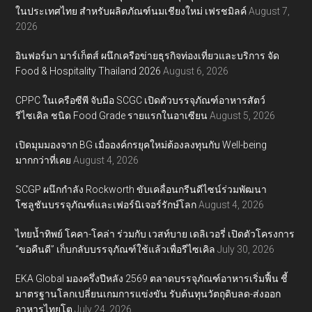
ในประเทศไทย สำหรับผลิตภัณฑ์นมเชียงใหม่ เฟรชมิลค์
August 7,
2026
อินฟอร์มา มาร์เก็ตส์ ผนึกเครือข่ายธุรกิจท่องเที่ยวและบริการ จัด
Food & Hospitality Thailand 2026
August 6, 2026
CPPC ในเครือซีพี จับมือ SCGC เปิดตัวบรรจุภัณฑ์อาหารสัตว์
รีไซเคิล ชนิด Food Grade รายแรกในอาเซียน
August 5, 2026
เปิดมุมมองจาก BG เมื่อองค์กรยุคใหม่ต้องลงทุนกับ Well-being
มากกว่าที่เคย
August 4, 2026
SCGP ผนึกกำลัง Rockworth ขับเคลื่อนกรีนดีไซน์ร่วมพัฒนา
โซลูชันบรรจุภัณฑ์และเฟอร์นิเจอร์รักษ์โลก
August 4, 2026
ไทยน้ำทิพย์ โคคา-โคล่า ร่วมกับ เวสท์บาย เดลิเวอรี่ เปิดตัวโครงการ
“ขอคืนดี” เก็บกลับบรรจุภัณฑ์ใช้แล้วเพื่อรีไซเคิล
July 30, 2026
EKA Global มองครึ่งปีหลัง 2569 ตลาดบรรจุภัณฑ์อาหารเริ่มฟื้น ชี้
มาตรฐานโลกเปลี่ยนเกมการแข่งขัน รับต้นทุนวัตถุดิบลด-ส่งออก
อาหารไทยโต
July 24, 2026