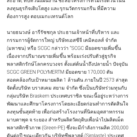
สะอาด, ทบทวนแผนงาน ชะลอโครงการที่ไม่เร่งด่วน เน้น
ลงทุนธุรกิจเติบโตสูง และรุกนวัตกรรมกรีน ที่มีความ
ต้องการสูง ตอบเมกะเทรนด์โลก
นายธนวงษ์ อารีรัชชกุล ประธานเจ้าหน้าที่บริหาร และ
กรรมการผู้จัดการใหญ่ บริษัทเอสซีจี เคมิคอลส์ จำกัด
(มหาชน) หรือ SCGC กล่าวว่า “SCGC มียอดขายเพิ่มขึ้น
เนื่องจากปริมาณขายเพิ่มขึ้น พร้อมเร่งปรับตัวสู่ธุรกิจ
พลาสติกรักษ์โลกครบวงจร ตั้งแต่ต้นน้ำถึงปลายน้ำ ปัจจุบัน
SCGC GREEN POLYMERTM มียอดขาย 170,000 ตัน
สอดคล้องกับเป้าหมายผลิต 1 ล้านตัน ภายในปี 2573 ล่าสุด
จัดตั้งบริษัท บราสเคม สยาม จำกัด ซึ่งเป็นบริษัทร่วมทุนกับ
กลุ่มบริษัท Braskem ประเทศบราซิล ขณะนี้อยู่ระหว่างการ
พัฒนาและศึกษาโครงการโดยละเอียดก่อนทำการตัดสินใจ
ลงทุนขั้นสุดท้าย เพื่อก่อสร้างโรงงานที่นิคมอุตสาหกรรม
มาบตาพุด จ.ระยอง สำหรับผลิตวัตถุดิบเพื่อนำไปผลิตเม็ด
พลาสติกชีวภาพ (Green-PE) ซึ่งจะมีกำลังการผลิต 200,000
ตันต่อปี ขณะเดียวกัน บริษัทซีพลาสต์ (Sirplaste) ประเทศ