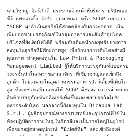
นายวิชาญ จิตร์ภักดี ประธานเจ้าหน้าที่บริหาร บริษัทเอส
ซีจี แพคเกจจิ้ง จำกัด (มหาชน) หรือ SCGP กล่าวว่า 
“SCGP มุ่งดำเนินธุรกิจให้สอดคล้องกับภาวะตลาด เน้น
เพิ่มยอดขายบรรจุภัณฑ์ในกลุ่มอาหารและสินค้าอุปโภค
บริโภคที่ยังเติบโตได้ดี พร้อมกับเดินหน้ากลยุทธ์ขยายการ
ลงทุนในธุรกิจที่มีศักยภาพสูง เพื่อรักษาการเติบโตอย่างมี
คุณภาพ ล่าสุดลงทุนใน Law Print & Packaging 
Management Limited ผู้ให้บริการบรรจุภัณฑ์แบบครบ
วงจรชั้นนำในสหราชอาณาจักร ที่เชี่ยวชาญและเข้าถึง
ลูกค้า โดยเฉพาะในอุตสาหกรรมอาหารสัตว์เลี้ยงที่เติบโต
สูง ซึ่งจะช่วยเสริมแกร่งให้ SCGP มีช่องทางการจำหน่าย
สินค้าบรรจุภัณฑ์พอลิเมอร์เพิ่มขึ้นและขยายธุรกิจไปยัง
ตลาดระดับโลก นอกจากนี้ยังลงทุนใน Bicappa Lab 
S.r.L. ผู้ผลิตอุปกรณ์ทางการแพทย์และอุปกรณ์ที่ใช้ใน
ห้องปฏิบัติการรายใหญ่ในอิตาลีและเป็นรายใหญ่ในยุโรป 
เพื่อขยายสู่ตลาดอุปกรณ์ “ปิเปตต์ทิป” และเข้าถึงองค์