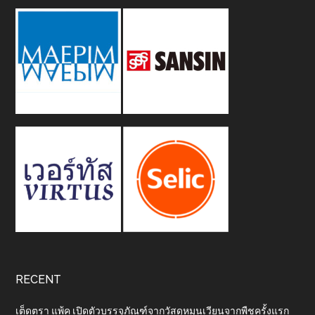
RECENT
เต็ดตรา แพ้ค เปิดตัวบรรจุภัณฑ์จากวัสดุหมุนเวียนจากพืชครั้งแรก