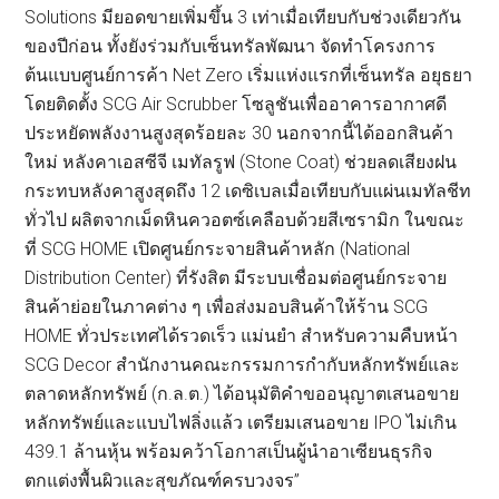
Solutions มียอดขายเพิ่มขึ้น 3 เท่าเมื่อเทียบกับช่วงเดียวกัน
ของปีก่อน ทั้งยังร่วมกับเซ็นทรัลพัฒนา จัดทำโครงการ
ต้นแบบศูนย์การค้า Net Zero เริ่มแห่งแรกที่เซ็นทรัล อยุธยา
โดยติดตั้ง SCG Air Scrubber โซลูชันเพื่ออาคารอากาศดี
ประหยัดพลังงานสูงสุดร้อยละ 30 นอกจากนี้ได้ออกสินค้า
ใหม่ หลังคาเอสซีจี เมทัลรูฟ (Stone Coat) ช่วยลดเสียงฝน
กระทบหลังคาสูงสุดถึง 12 เดซิเบลเมื่อเทียบกับแผ่นเมทัลชีท
ทั่วไป ผลิตจากเม็ดหินควอตซ์เคลือบด้วยสีเซรามิก ในขณะ
ที่ SCG HOME เปิดศูนย์กระจายสินค้าหลัก (National
Distribution Center) ที่รังสิต มีระบบเชื่อมต่อศูนย์กระจาย
สินค้าย่อยในภาคต่าง ๆ เพื่อส่งมอบสินค้าให้ร้าน SCG
HOME ทั่วประเทศได้รวดเร็ว แม่นยำ สำหรับความคืบหน้า
SCG Decor สำนักงานคณะกรรมการกำกับหลักทรัพย์และ
ตลาดหลักทรัพย์ (ก.ล.ต.) ได้อนุมัติคำขออนุญาตเสนอขาย
หลักทรัพย์และแบบไฟลิ่งแล้ว เตรียมเสนอขาย IPO ไม่เกิน
439.1 ล้านหุ้น พร้อมคว้าโอกาสเป็นผู้นำอาเซียนธุรกิจ
ตกแต่งพื้นผิวและสุขภัณฑ์ครบวงจร”