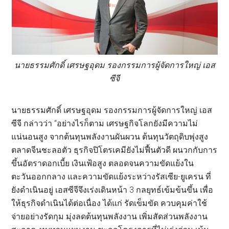
นายธรรมศักดิ์ เศรษฐอุดม รองกรรมการผู้จัดการใหญ่ เอส
ซีจี
นายธรรมศักดิ์ เศรษฐอุดม รองกรรมการผู้จัดการใหญ่ เอส
ซีจี กล่าวว่า “อย่างไรก็ตาม เศรษฐกิจโลกยังมีความไม่
แน่นอนสูง จากต้นทุนพลังงานผันผวน ต้นทุนวัตถุดิบพุ่งสูง
ตลาดจีนชะลอตัว ธุรกิจปิโตรเคมียังไม่ฟื้นตัวดี ผนวกกับการ
ขึ้นอัตราดอกเบี้ย เงินเฟ้อสูง ตลอดจนความขัดแย้งใน
ตะวันออกกลาง และความขัดแย้งระหว่างรัสเซีย-ยูเครน ที่
ยังดำเนินอยู่ เอสซีจีจึงเร่งเดินหน้า 3 กลยุทธ์เข้มข้นขึ้น เพื่อ
ให้ธุรกิจดำเนินได้ต่อเนื่อง ได้แก่ รัดเข็มขัด ควบคุมค่าใช้
จ่ายอย่างรัดกุม มุ่งลดต้นทุนพลังงาน เพิ่มสัดส่วนพลังงาน