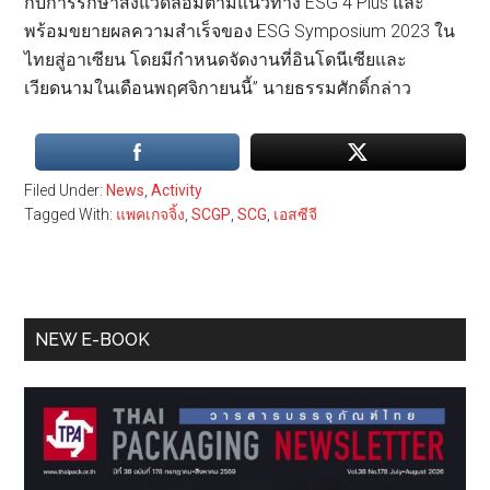
กับการรักษาสิ่งแวดล้อมตามแนวทาง ESG 4 Plus และ
พร้อมขยายผลความสำเร็จของ ESG Symposium 2023 ใน
ไทยสู่อาเซียน โดยมีกำหนดจัดงานที่อินโดนีเซียและ
เวียดนามในเดือนพฤศจิกายนนี้” นายธรรมศักดิ์กล่าว
Filed Under:
News
,
Activity
Tagged With:
แพคเกจจิ้ง
,
SCGP
,
SCG
,
เอสซีจี
Primary
NEW E-BOOK
Sidebar