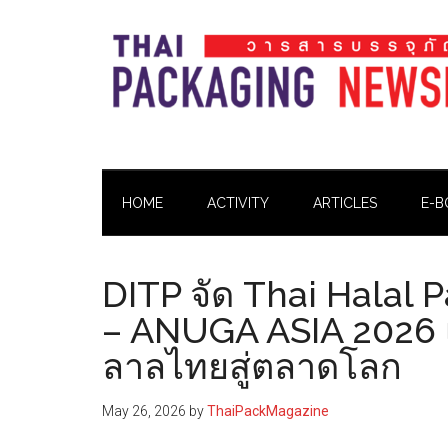
Skip
Skip
Skip
Skip
to
to
to
to
main
secondary
primary
footer
content
menu
sidebar
Thai
Thai
Pack
Pack
Magazine
HOME
ACTIVITY
ARTICLES
E-B
Magazine
DITP จัด Thai Halal 
– ANUGA ASIA 2026 
ลาลไทยสู่ตลาดโลก
May 26, 2026
by
ThaiPackMagazine