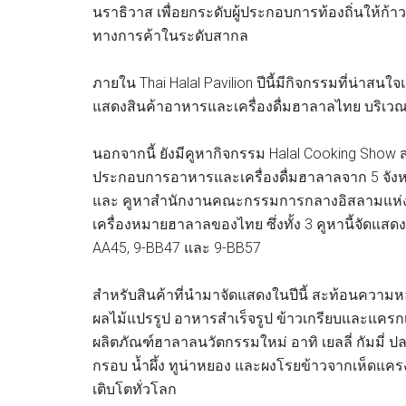
นราธิวาส เพื่อยกระดับผู้ประกอบการท้องถิ่นให้ก
ทางการค้าในระดับสากล
ภายใน Thai Halal Pavilion ปีนี้มีกิจกรรมที่น่าส
แสดงสินค้าอาหารและเครื่องดื่มฮาลาลไทย บริเว
นอกจากนี้ ยังมีคูหากิจกรรม Halal Cooking Show 
ประกอบการอาหารและเครื่องดื่มฮาลาลจาก 5 จังหวั
และ คูหาสำนักงานคณะกรรมการกลางอิสลามแห่งปร
เครื่องหมายฮาลาลของไทย ซึ่งทั้ง 3 คูหานี้จัดแสดงท
AA45, 9-BB47 และ 9-BB57
สำหรับสินค้าที่นำมาจัดแสดงในปีนี้ สะท้อนคว
ผลไม้แปรรูป อาหารสำเร็จรูป ข้าวเกรียบและแครกเกอ
ผลิตภัณฑ์ฮาลาลนวัตกรรมใหม่ อาทิ เยลลี่ กัมมี่ ป
กรอบ น้ำผึ้ง ทูน่าหยอง และผงโรยข้าวจากเห็ดแครง 
เติบโตทั่วโลก