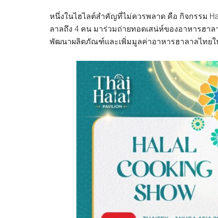
หนึ่งในไฮไลต์สำคัญที่ไม่ควรพลาด คือ กิจกรรม Hal
ลาลถึง 4 คน มาร่วมถ่ายทอดเสน่ห์ของอาหารฮาลา
พัฒนาผลิตภัณฑ์และเพิ่มมูลค่าอาหารฮาลาลไทยใ