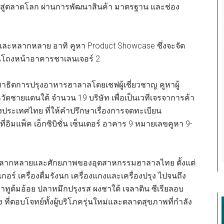
้าวสู่ตลาดโลก ผ่านการพัฒนาสินค้า มาตรฐาน และช่อง
นใจและหลากหลาย อาทิ คูหา Product Showcase ซึ่งจะจัด
ณโถงหน้าอาคารชาเลนเจอร์ 2
สาธิตการปรุงอาหารฮาลาลโดยเชฟผู้เชี่ยวชาญ คูหาผู้
ดชายแดนใต้ จำนวน 19 บริษัท เพื่อเป็นเวทีเจรจาการค้า
ะเทศไทย ที่ให้คำปรึกษาเรื่องการจดทะเบียน
ี่อิมแพ็ค เอ็กซิบิชั่น เซ็นเตอร์ อาคาร 9 หมายเลขคูหา 9-
ามหลากหลายและศักยภาพของอุตสาหกรรมฮาลาลไทย ตั้งแต่
ร์ เครื่องดื่มรังนก เครื่องแกงและเครื่องปรุง ไปจนถึง
ลาทูต้มอ้อย ปลาหมึกปรุงรส ผงชาใต้ เจลาติน ซีเรียลอบ
ที่ตอบโจทย์ทั้งผู้บริโภครุ่นใหม่และตลาดสุขภาพที่กำลัง