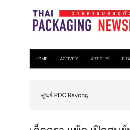
Skip
Skip
Skip
Skip
to
to
to
to
main
secondary
primary
footer
content
menu
sidebar
Thai
Thai
Pack
Pack
Magazine
HOME
ACTIVITY
ARTICLES
E-B
Magazine
ศูนย์ PDC Rayong