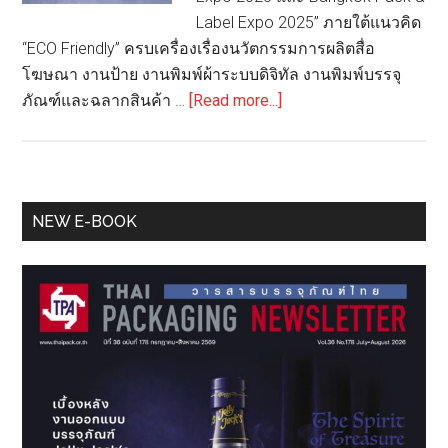
Label Expo 2025” ภายใต้แนวคิด
“ECO Friendly” ครบเครื่องเรื่องนวัตกรรมการผลิตสื่อ
โฆษณา งานป้าย งานพิมพ์ผ้าระบบดิจิทัล งานพิมพ์บรรจุ
about
ภัณฑ์และฉลากสินค้า …
[Read more...]
“แก
รนด์
มาส
เต
Primary
NEW E-BOOK
อร์ฯ”
Sidebar
เตรียม
จัด
3
งาน
ใหญ่
แห่ง
ปี!
มหกรรม