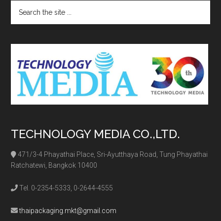
Search
the
site
...
TECHNOLOGY MEDIA CO.,LTD.
471/3-4 Phayathai Place, Sri-Ayutthaya Road, Tung Phayathai
Ratchatewi, Bangkok 10400
Tel. 0-2354-5333, 0-2644-4555
thaipackaging.mkt@gmail.com