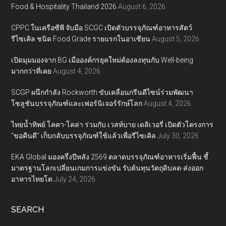
Food & Hospitality Thailand 2026
August 6, 2026
CPPC ในเครือซีพี จับมือ SCGC เปิดตัวบรรจุภัณฑ์อาหารสัตว์
รีไซเคิล ชนิด Food Grade รายแรกในอาเซียน
August 5, 2026
เปิดมุมมองจาก BG เมื่อองค์กรยุคใหม่ต้องลงทุนกับ Well-being
มากกว่าที่เคย
August 4, 2026
SCGP ผนึกกำลัง Rockworth ขับเคลื่อนกรีนดีไซน์ร่วมพัฒนา
โซลูชันบรรจุภัณฑ์และเฟอร์นิเจอร์รักษ์โลก
August 4, 2026
ไทยน้ำทิพย์ โคคา-โคล่า ร่วมกับ เวสท์บาย เดลิเวอรี่ เปิดตัวโครงการ
“ขอคืนดี” เก็บกลับบรรจุภัณฑ์ใช้แล้วเพื่อรีไซเคิล
July 30, 2026
EKA Global มองครึ่งปีหลัง 2569 ตลาดบรรจุภัณฑ์อาหารเริ่มฟื้น ชี้
มาตรฐานโลกเปลี่ยนเกมการแข่งขัน รับต้นทุนวัตถุดิบลด-ส่งออก
อาหารไทยโต
July 24, 2026
SEARCH