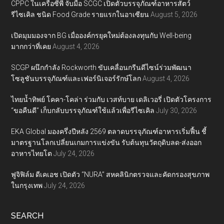
CPPC ในเครือซีพี จับมือ SCGC เปิดตัวบรรจุภัณฑ์อาหารสัตว์
รีไซเคิล ชนิด Food Grade รายแรกในอาเซียน
August 5, 2026
เปิดมุมมองจาก BG เมื่อองค์กรยุคใหม่ต้องลงทุนกับ Well-being
มากกว่าที่เคย
August 4, 2026
SCGP ผนึกกำลัง Rockworth ขับเคลื่อนกรีนดีไซน์ร่วมพัฒนา
โซลูชันบรรจุภัณฑ์และเฟอร์นิเจอร์รักษ์โลก
August 4, 2026
ไทยน้ำทิพย์ โคคา-โคล่า ร่วมกับ เวสท์บาย เดลิเวอรี่ เปิดตัวโครงการ
“ขอคืนดี” เก็บกลับบรรจุภัณฑ์ใช้แล้วเพื่อรีไซเคิล
July 30, 2026
EKA Global มองครึ่งปีหลัง 2569 ตลาดบรรจุภัณฑ์อาหารเริ่มฟื้น ชี้
มาตรฐานโลกเปลี่ยนเกมการแข่งขัน รับต้นทุนวัตถุดิบลด-ส่งออก
อาหารไทยโต
July 24, 2026
ฟูจิฟิล์ม ดีเคเอช เปิดตัว “NURA” สหคลินิกตรวจและคัดกรองสุขภาพ
ในกรุงเทพ
July 24, 2026
SEARCH