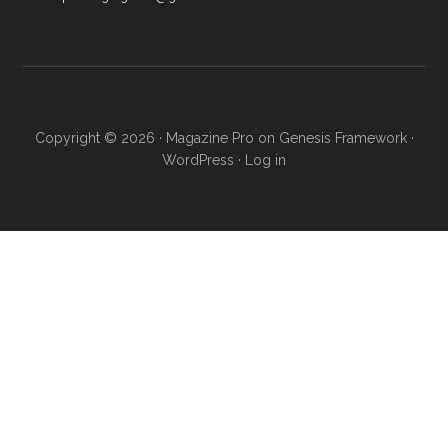
Copyright © 2026 ·
Magazine Pro
on
Genesis Framework
·
WordPress
·
Log in