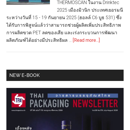
THERMOSCAN ในงาน Drinktec
2025 เมืองมิวนิก ประเทศเยอรมนี
ระหว่างวันที่ 15 - 19 กันยายน 2025 (ฮอลล์ C6 บูธ 531) ซึ่ง
ได้รับการพิสูจน์แล้วว่าสามารถช่วยผู้ผลิตเพิ่มประสิทธิภาพ
การผลิตขวด PET ลดของเสีย และเร่งกระบวนการพัฒนา
about
ผลิตภัณฑ์ได้อย่างมีประสิทธิผล …
[Read more...]
BMT
พลิก
โฉม
ขวด
Primary
NEW E-BOOK
rPET
Sidebar
ด้วย
นวัตกรรม
BLOWSCAN
และ
THERMOSCA
ใน