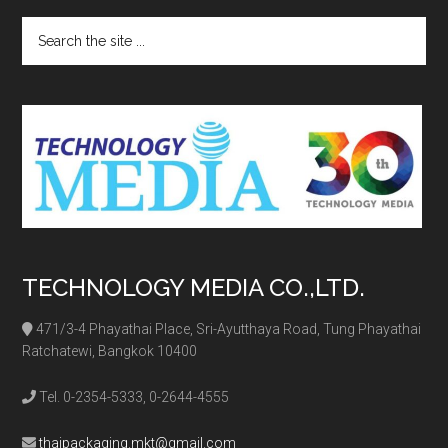
Search
the
site
...
TECHNOLOGY MEDIA CO.,LTD.
471/3-4 Phayathai Place, Sri-Ayutthaya Road, Tung Phayathai
Ratchatewi, Bangkok 10400
Tel. 0-2354-5333, 0-2644-4555
thaipackaging.mkt@gmail.com