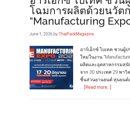
อาร์เอ็กซ์ ไบเทค ชวน
โฉมการผลิตด้วยนวัต
“Manufacturing Exp
June 1, 2026
by
ThaiPackMagazine
อาร์เอ็กซ์ ไบเทค ชวนผ
ใหม่ในงาน “Manufacturi
ผลิตและอุตสาหกรรมสนับส
จาก 30 ประเทศ 29 พาวิ
ชิ้นส่วนยานยนต์ หุ่นยนต์
about
…
[Read more...]
อาร์
เอ็กซ์
ไบ
เทค
ชวน