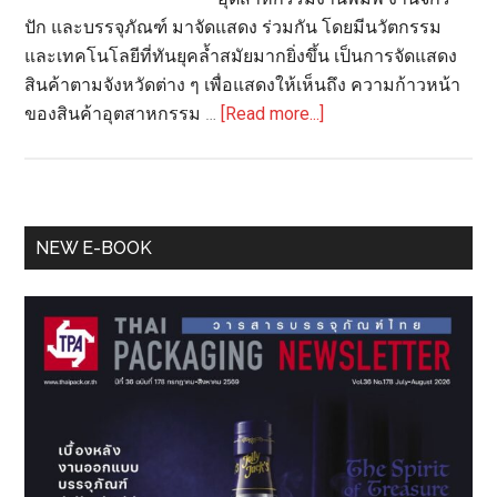
ปัก และบรรจุภัณฑ์ มาจัดแสดง ร่วมกัน โดยมีนวัตกรรม
และเทคโนโลยีที่ทันยุคลํ้าสมัยมากยิ่งขึ้น เป็นการจัดแสดง
สินค้าตามจังหวัดต่าง ๆ เพื่อแสดงให้เห็นถึง ความก้าวหน้า
about
ของสินค้าอุตสาหกรรม …
[Read more...]
เชิญ
ชวน
ชาว
ขอนแก่น
Primary
NEW E-BOOK
ร่วม
Sidebar
งาน
แสดง
สินค้า
ปริ้
นเทค
จักร
ปัก
บรรจุ