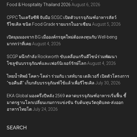
Food & Hospitality Thailand 2026
August 6, 2026
CPPC ในเครือซีพี จับมือ SCGC เปิดตัวบรรจุภัณฑ์อาหารสัตว์
รีไซเคิล ชนิด Food Grade รายแรกในอาเซียน
August 5, 2026
เปิดมุมมองจาก BG เมื่อองค์กรยุคใหม่ต้องลงทุนกับ Well-being
มากกว่าที่เคย
August 4, 2026
SCGP ผนึกกำลัง Rockworth ขับเคลื่อนกรีนดีไซน์ร่วมพัฒนา
โซลูชันบรรจุภัณฑ์และเฟอร์นิเจอร์รักษ์โลก
August 4, 2026
ไทยน้ำทิพย์ โคคา-โคล่า ร่วมกับ เวสท์บาย เดลิเวอรี่ เปิดตัวโครงการ
“ขอคืนดี” เก็บกลับบรรจุภัณฑ์ใช้แล้วเพื่อรีไซเคิล
July 30, 2026
EKA Global มองครึ่งปีหลัง 2569 ตลาดบรรจุภัณฑ์อาหารเริ่มฟื้น ชี้
มาตรฐานโลกเปลี่ยนเกมการแข่งขัน รับต้นทุนวัตถุดิบลด-ส่งออก
อาหารไทยโต
July 24, 2026
SEARCH