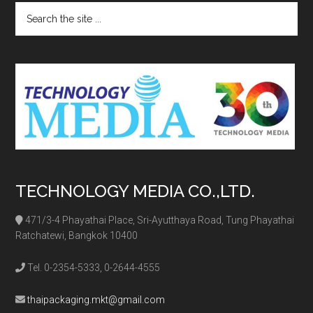
Search
the
site
...
TECHNOLOGY MEDIA CO.,LTD.
471/3-4 Phayathai Place, Sri-Ayutthaya Road, Tung Phayathai
Ratchatewi, Bangkok 10400
Tel. 0-2354-5333, 0-2644-4555
thaipackaging.mkt@gmail.com