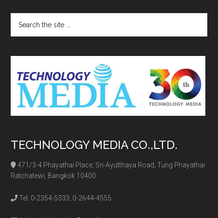
Search
the
site
...
TECHNOLOGY MEDIA CO.,LTD.
471/3-4 Phayathai Place, Sri-Ayutthaya Road, Tung Phayathai
Ratchatewi, Bangkok 10400
Tel. 0-2354-5333, 0-2644-4555