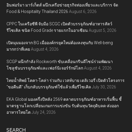
อินฟอร์มา มาร์เก็ตส์ ผนึกเครือข่ายธุรกิจท่องเที่ยวและบริการ จัด
Food & Hospitality Thailand 2026
August 6, 2026
CPPC ในเครือซีพี จับมือ SCGC เปิดตัวบรรจุภัณฑ์อาหารสัตว์
รีไซเคิล ชนิด Food Grade รายแรกในอาเซียน
August 5, 2026
เปิดมุมมองจาก BG เมื่อองค์กรยุคใหม่ต้องลงทุนกับ Well-being
มากกว่าที่เคย
August 4, 2026
SCGP ผนึกกำลัง Rockworth ขับเคลื่อนกรีนดีไซน์ร่วมพัฒนา
โซลูชันบรรจุภัณฑ์และเฟอร์นิเจอร์รักษ์โลก
August 4, 2026
ไทยน้ำทิพย์ โคคา-โคล่า ร่วมกับ เวสท์บาย เดลิเวอรี่ เปิดตัวโครงการ
“ขอคืนดี” เก็บกลับบรรจุภัณฑ์ใช้แล้วเพื่อรีไซเคิล
July 30, 2026
EKA Global มองครึ่งปีหลัง 2569 ตลาดบรรจุภัณฑ์อาหารเริ่มฟื้น ชี้
มาตรฐานโลกเปลี่ยนเกมการแข่งขัน รับต้นทุนวัตถุดิบลด-ส่งออก
อาหารไทยโต
July 24, 2026
SEARCH