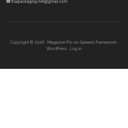
thaipackaging.mkt@gmail.com
Copyright © 2026 ·
Magazine Pro
on
Genesis Framework
·
WordPress
·
Log in