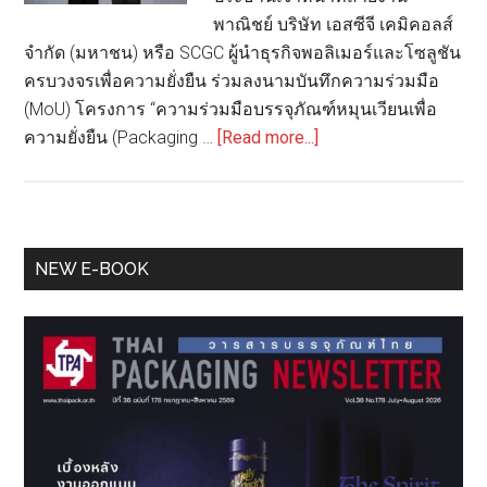
พาณิชย์ บริษัท เอสซีจี เคมิคอลส์
จำกัด (มหาชน) หรือ SCGC ผู้นำธุรกิจพอลิเมอร์และโซลูชัน
ครบวงจรเพื่อความยั่งยืน ร่วมลงนามบันทึกความร่วมมือ
(MoU) โครงการ “ความร่วมมือบรรจุภัณฑ์หมุนเวียนเพื่อ
about
ความยั่งยืน (Packaging …
[Read more...]
“SCGC”
จับ
มือ
“มิตร
Primary
NEW E-BOOK
ผล”
Sidebar
พัฒนา
บรรจุ
ภัณฑ์
เพื่อ
ความ
ยั่งยืน
เร่ง