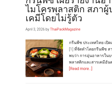
กรีนพีซ เผยรายงานอา
ไมโครพลาสติก สภาผู้
เคมีโดยไม่รู้ตัว
April 3, 2026
by
ThaiPackMagazine
กรีนพีซ ประเทศไทย เปิด
[1] ที่จัดทำโดยกรีนพีซ 
พบว่า การอุ่นอาหารในบ
พลาสติกและสารเคมีอันตร
about
[Read more...]
กรี
นพีซ
เผย
รายงาน
อาหาร
พร้อม