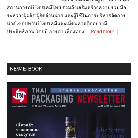
สถานการณ์ปิโตรเคมีไทย รวมถึงเสริมสร้างความร่วมมือ
ระหว่างผู้ผลิต ผู้จัดจำหน่าย และผู้ใช้ในการบริหารจัดการ
ห่วงโซ่อุปทานปิโตรเคมีและเม็ดพลาสติกอย่างมี
about
ประสิทธิภาพ โดยมี อารดา เฟื่องทอง …
[Read more...]
กระทรว
พาณิชย์
ผนึก
กำลัง
Primary
NEW E-BOOK
ภาค
Sidebar
เอกชน
เสริม
แกร่ง
ซัพพลาย
เชน
ยืนยัน
เม็ด
พลาสติก