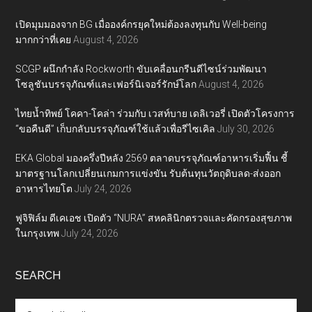
เปิดมุมมองจาก BG เมื่อองค์กรยุคใหม่ต้องลงทุนกับ Well-being
มากกว่าที่เคย
August 4, 2026
SCGP ผนึกกำลัง Rockworth ขับเคลื่อนกรีนดีไซน์ร่วมพัฒนา
โซลูชันบรรจุภัณฑ์และเฟอร์นิเจอร์รักษ์โลก
August 4, 2026
ไทยน้ำทิพย์ โคคา-โคล่า ร่วมกับ เวสท์บาย เดลิเวอรี่ เปิดตัวโครงการ
“ขอคืนดี” เก็บกลับบรรจุภัณฑ์ใช้แล้วเพื่อรีไซเคิล
July 30, 2026
EKA Global มองครึ่งปีหลัง 2569 ตลาดบรรจุภัณฑ์อาหารเริ่มฟื้น ชี้
มาตรฐานโลกเปลี่ยนเกมการแข่งขัน รับต้นทุนวัตถุดิบลด-ส่งออก
อาหารไทยโต
July 24, 2026
ฟูจิฟิล์ม ดีเคเอช เปิดตัว “NURA” สหคลินิกตรวจและคัดกรองสุขภาพ
ในกรุงเทพ
July 24, 2026
SEARCH
Search