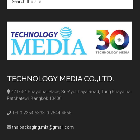
the
site
...
TECHNOLOGY MEDIA CO.,LTD.
471/3-4 Phayathai Place, Sri-Ayutthaya Road, Tung Phayathai
Ratchatewi, Bangkok 10400
Tel. 0-2354-5333, 0-2644-4555
thaipackaging.mkt@gmail.com