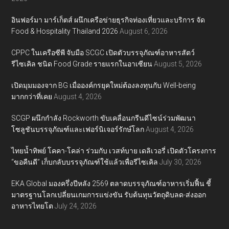
อินฟอร์มา มาร์เก็ตส์ ผนึกเครือข่ายธุรกิจท่องเที่ยวและบริการ จัด
Food & Hospitality Thailand 2026
August 6, 2026
CPPC ในเครือซีพี จับมือ SCGC เปิดตัวบรรจุภัณฑ์อาหารสัตว์
รีไซเคิล ชนิด Food Grade รายแรกในอาเซียน
August 5, 2026
เปิดมุมมองจาก BG เมื่อองค์กรยุคใหม่ต้องลงทุนกับ Well-being
มากกว่าที่เคย
August 4, 2026
SCGP ผนึกกำลัง Rockworth ขับเคลื่อนกรีนดีไซน์ร่วมพัฒนา
โซลูชันบรรจุภัณฑ์และเฟอร์นิเจอร์รักษ์โลก
August 4, 2026
ไทยน้ำทิพย์ โคคา-โคล่า ร่วมกับ เวสท์บาย เดลิเวอรี่ เปิดตัวโครงการ
“ขอคืนดี” เก็บกลับบรรจุภัณฑ์ใช้แล้วเพื่อรีไซเคิล
July 30, 2026
EKA Global มองครึ่งปีหลัง 2569 ตลาดบรรจุภัณฑ์อาหารเริ่มฟื้น ชี้
มาตรฐานโลกเปลี่ยนเกมการแข่งขัน รับต้นทุนวัตถุดิบลด-ส่งออก
อาหารไทยโต
July 24, 2026