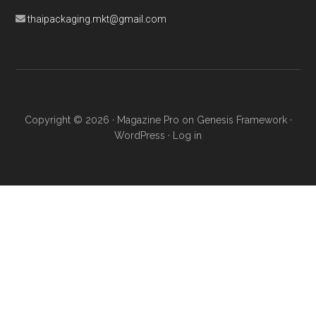
thaipackaging.mkt@gmail.com
Copyright © 2026 ·
Magazine Pro
on
Genesis Framework
·
WordPress
·
Log in