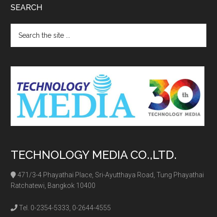
SEARCH
Search
the
site
...
TECHNOLOGY MEDIA CO.,LTD.
471/3-4 Phayathai Place, Sri-Ayutthaya Road, Tung Phayathai
Ratchatewi, Bangkok 10400
Tel. 0-2354-5333, 0-2644-4555