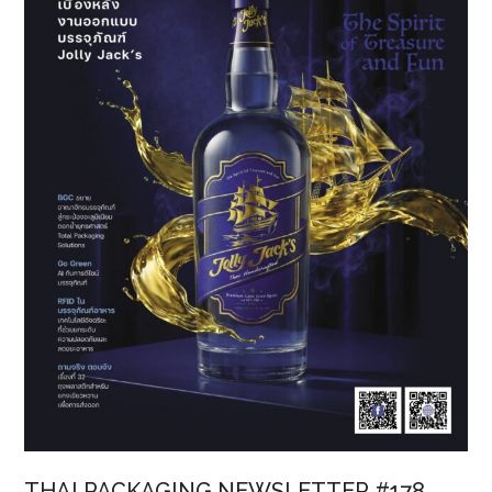
Grand
Prix
2025”
สนาม
ที่
2
ณ
หาด
บาง
เสร่
จังหวัด
ชลบุรี
THAI PACKAGING NEWSLETTER #178