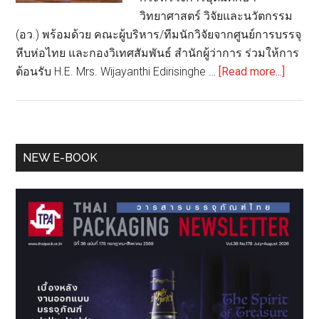
วิทยาศาสตร์ วิจัยและนวัตกรรม
(อว.) พร้อมด้วย คณะผู้บริหาร/ทีมนักวิจัยจากศูนย์การบรรจุ
หีบห่อไทย และกองวิเทศสัมพันธ์ สำนักผู้ว่าการ ร่วมให้การ
about
ต้อนรับ H.E. Mrs. Wijayanthi Edirisinghe …
[Read more...]
วว.
โชว์
นวัตก
บรรจุ
Primary
NEW E-BOOK
ภัณฑ์
Sidebar
ต้อนรั
คณะ
ผู้
แทน
ศรี
ลังกา
พร้อม
ผลัก