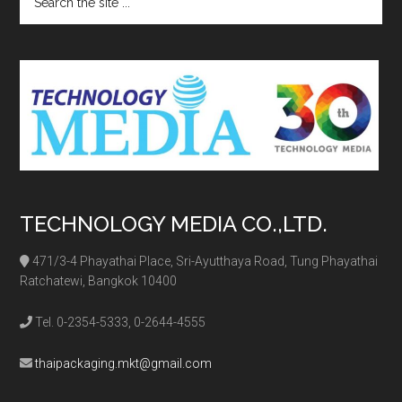
the
site
...
TECHNOLOGY MEDIA CO.,LTD.
471/3-4 Phayathai Place, Sri-Ayutthaya Road, Tung Phayathai
Ratchatewi, Bangkok 10400
Tel. 0-2354-5333, 0-2644-4555
thaipackaging.mkt@gmail.com