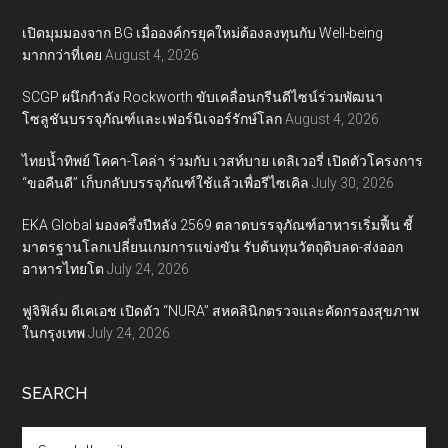
เปิดมุมมองจาก BG เมื่อองค์กรยุคใหม่ต้องลงทุนกับ Well-being
มากกว่าที่เคย
August 4, 2026
SCGP ผนึกกำลัง Rockworth ขับเคลื่อนกรีนดีไซน์ร่วมพัฒนา
โซลูชันบรรจุภัณฑ์และเฟอร์นิเจอร์รักษ์โลก
August 4, 2026
ไทยน้ำทิพย์ โคคา-โคล่า ร่วมกับ เวสท์บาย เดลิเวอรี่ เปิดตัวโครงการ
“ขอคืนดี” เก็บกลับบรรจุภัณฑ์ใช้แล้วเพื่อรีไซเคิล
July 30, 2026
EKA Global มองครึ่งปีหลัง 2569 ตลาดบรรจุภัณฑ์อาหารเริ่มฟื้น ชี้
มาตรฐานโลกเปลี่ยนเกมการแข่งขัน รับต้นทุนวัตถุดิบลด-ส่งออก
อาหารไทยโต
July 24, 2026
ฟูจิฟิล์ม ดีเคเอช เปิดตัว “NURA” สหคลินิกตรวจและคัดกรองสุขภาพ
ในกรุงเทพ
July 24, 2026
SEARCH
Search