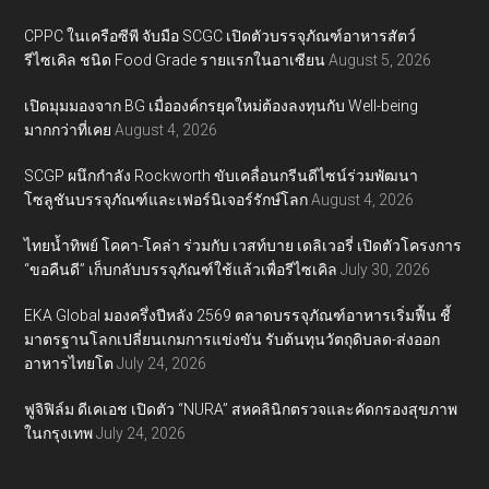
CPPC ในเครือซีพี จับมือ SCGC เปิดตัวบรรจุภัณฑ์อาหารสัตว์
รีไซเคิล ชนิด Food Grade รายแรกในอาเซียน
August 5, 2026
เปิดมุมมองจาก BG เมื่อองค์กรยุคใหม่ต้องลงทุนกับ Well-being
มากกว่าที่เคย
August 4, 2026
SCGP ผนึกกำลัง Rockworth ขับเคลื่อนกรีนดีไซน์ร่วมพัฒนา
โซลูชันบรรจุภัณฑ์และเฟอร์นิเจอร์รักษ์โลก
August 4, 2026
ไทยน้ำทิพย์ โคคา-โคล่า ร่วมกับ เวสท์บาย เดลิเวอรี่ เปิดตัวโครงการ
“ขอคืนดี” เก็บกลับบรรจุภัณฑ์ใช้แล้วเพื่อรีไซเคิล
July 30, 2026
EKA Global มองครึ่งปีหลัง 2569 ตลาดบรรจุภัณฑ์อาหารเริ่มฟื้น ชี้
มาตรฐานโลกเปลี่ยนเกมการแข่งขัน รับต้นทุนวัตถุดิบลด-ส่งออก
อาหารไทยโต
July 24, 2026
ฟูจิฟิล์ม ดีเคเอช เปิดตัว “NURA” สหคลินิกตรวจและคัดกรองสุขภาพ
ในกรุงเทพ
July 24, 2026