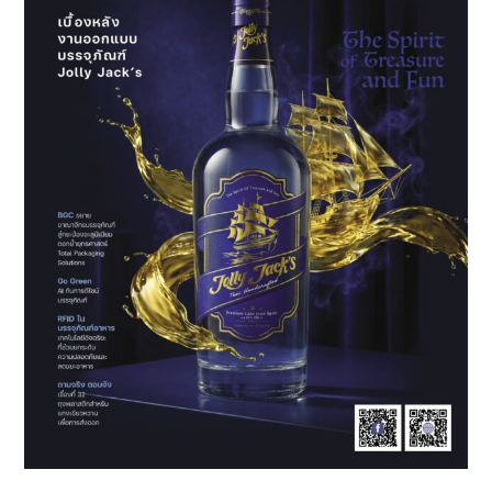
ตัน
สสส.
ผนึก
กำลัง
ภาคี
เครือ
ข่าย
เร่ง
จัดการ
ขยะ
อาหาร
อย่าง
เป็น
ระบบ