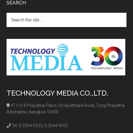
SEARCH
Search
the
site
...
TECHNOLOGY MEDIA CO.,LTD.
471/3-4 Phayathai Place, Sri-Ayutthaya Road, Tung Phayathai
Ratchatewi, Bangkok 10400
Tel. 0-2354-5333, 0-2644-4555