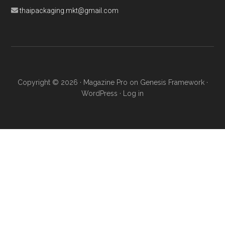
thaipackaging.mkt@gmail.com
Copyright © 2026 ·
Magazine Pro
on
Genesis Framework
·
WordPress
·
Log in