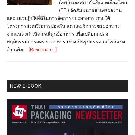
(คพ.) และสถาบันสิ่งแวดล้อมไทย
(TEI) จัดสัมมนาเผยแพร่ผลงาน
และแนวปฏิบัติที่ดีในการจัดการขยะอาหาร ภายใต้
โครงการส่งเสริมการป้องกัน ลด และจัดการขยะอาหาร
จากแหล่งกำเนิดกรณีศูนย์อาหาร เพื่อเปลี่ยนแปลง
พฤติกรรมการลดขยะอาหารอย่างเป็นรูปธรรม ณ โรงแรม
about
มิราเคิล …
[Read more...]
คน
ไทย
ก่อ
ขยะ
Primary
NEW E-BOOK
อาหาร
Sidebar
ปี
ละ
เกือบ
10
ล้าน