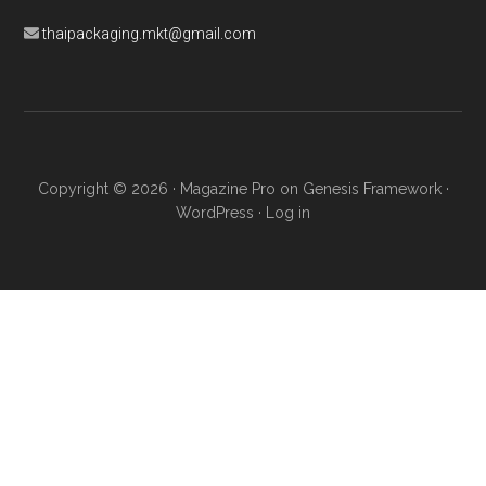
thaipackaging.mkt@gmail.com
Copyright © 2026 ·
Magazine Pro
on
Genesis Framework
·
WordPress
·
Log in