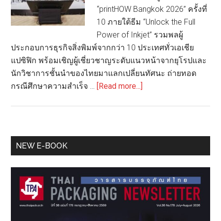
“printHOW Bangkok 2026” ครั้งที่
10 ภายใต้ธีม “Unlock the Full
Power of Inkjet” รวมพลผู้
ประกอบการธุรกิจสิ่งพิมพ์จากกว่า 10 ประเทศทั่วเอเชีย
แปซิฟิก พร้อมเชิญผู้เชี่ยวชาญระดับแนวหน้าจากยุโรปและ
นักวิชาการชั้นนำของไทยมาแลกเปลี่ยนทัศนะ ถ่ายทอด
about
กรณีศึกษาความสำเร็จ …
[Read more...]
แคน
นอน
ประเทศไทย
เปิด
Primary
NEW E-BOOK
เวที
Sidebar
“printHOW
Bangkok
2026”
ยก
ระดับ