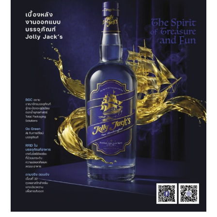
ธุรกิจ
ด้วย
โซลูชัน
การ
พิมพ์
ใหม่
ใน
ธีม
“Unlock
the
Full
Power
of
Inkjet”