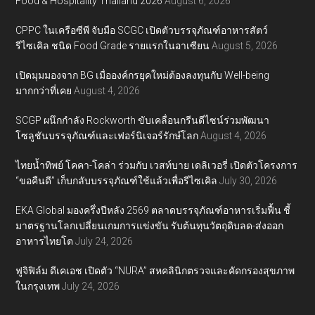
Food & Hospitality Thailand 2026
August 6, 2026
CPPC ในเครือซีพี จับมือ SCGC เปิดตัวบรรจุภัณฑ์อาหารสัตว์
รีไซเคิล ชนิด Food Grade รายแรกในอาเซียน
August 5, 2026
เปิดมุมมองจาก BG เมื่อองค์กรยุคใหม่ต้องลงทุนกับ Well-being
มากกว่าที่เคย
August 4, 2026
SCGP ผนึกกำลัง Rockworth ขับเคลื่อนกรีนดีไซน์ร่วมพัฒนา
โซลูชันบรรจุภัณฑ์และเฟอร์นิเจอร์รักษ์โลก
August 4, 2026
ไทยน้ำทิพย์ โคคา-โคล่า ร่วมกับ เวสท์บาย เดลิเวอรี่ เปิดตัวโครงการ
“ขอคืนดี” เก็บกลับบรรจุภัณฑ์ใช้แล้วเพื่อรีไซเคิล
July 30, 2026
EKA Global มองครึ่งปีหลัง 2569 ตลาดบรรจุภัณฑ์อาหารเริ่มฟื้น ชี้
มาตรฐานโลกเปลี่ยนเกมการแข่งขัน รับต้นทุนวัตถุดิบลด-ส่งออก
อาหารไทยโต
July 24, 2026
ฟูจิฟิล์ม ดีเคเอช เปิดตัว “NURA” สหคลินิกตรวจและคัดกรองสุขภาพ
ในกรุงเทพ
July 24, 2026