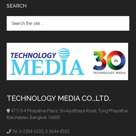
SEARCH
Search
the
site
...
TECHNOLOGY MEDIA CO.,LTD.
471/3-4 Phayathai Place, Sri-Ayutthaya Road, Tung Phayathai
Ratchatewi, Bangkok 10400
Tel. 0-2354-5333, 0-2644-4555