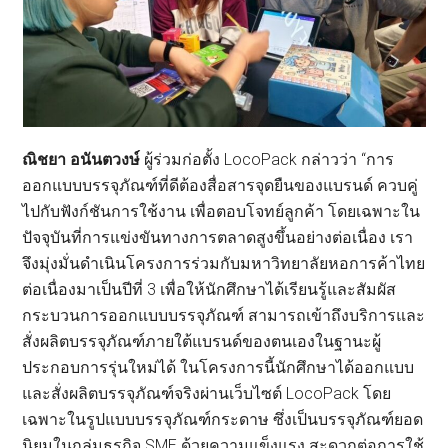
ณิชยา อนันตวงษ์
ผู้ร่วมก่อตั้ง LocoPack กล่าวว่า “การ
ออกแบบบรรจุภัณฑ์ที่ดีต้องสื่อสารจุดยืนของแบรนด์ ควบคู่
ไปกับฟังก์ชันการใช้งาน เพื่อตอบโจทย์ลูกค้า โดยเฉพาะใน
ปัจจุบันที่การแข่งขันทางการตลาดสูงขึ้นอย่างต่อเนื่อง เรา
จึงมุ่งมั่นดำเนินโครงการร่วมกับมหาวิทยาลัยหอการค้าไทย
ต่อเนื่องมาเป็นปีที่ 3 เพื่อให้นักศึกษาได้เรียนรู้และสัมผัส
กระบวนการออกแบบบรรจุภัณฑ์ สามารถเข้าถึงบริการและ
สั่งผลิตบรรจุภัณฑ์ภายใต้แบรนด์ของตนเองในฐานะผู้
ประกอบการรุ่นใหม่ได้ ในโครงการนี้นักศึกษาได้ออกแบบ
และสั่งผลิตบรรจุภัณฑ์จริงผ่านเว็บไซต์ LocoPack โดย
เฉพาะในรูปแบบบรรจุภัณฑ์กระดาษ ซึ่งเป็นบรรจุภัณฑ์ยอด
นิยมในกลุ่มธุรกิจ SME ด้วยความแข็งแรง สะดวกต่อการใช้