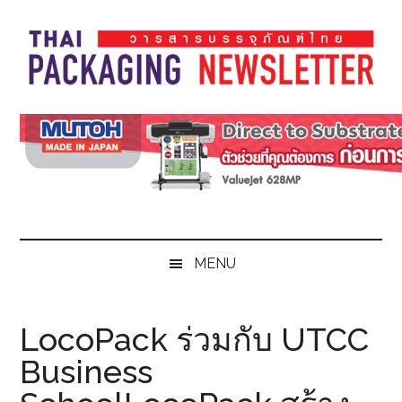
Skip
Skip
Skip
Skip
to
to
to
to
main
secondary
primary
footer
content
menu
sidebar
Thai
Thai
Pack
Pack
Magazine
Magazine
MENU
LocoPack ร่วมกับ UTCC
Business