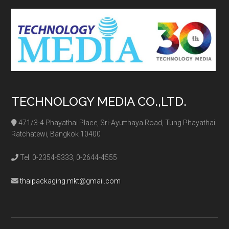
...
TECHNOLOGY MEDIA CO.,LTD.
471/3-4 Phayathai Place, Sri-Ayutthaya Road, Tung Phayathai
Ratchatewi, Bangkok 10400
Tel. 0-2354-5333, 0-2644-4555
thaipackaging.mkt@gmail.com