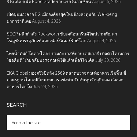
รีไซเคิล ชนิด Food Grade รายแรกในอาเซียน
August 5, 2026
เปิดมุมมองจาก BG เมื่อองค์กรยุคใหม่ต้องลงทุนกับ Well-being
มากกว่าที่เคย
August 4, 2026
SCGP ผนึกกำลัง Rockworth ขับเคลื่อนกรีนดีไซน์ร่วมพัฒนา
โซลูชันบรรจุภัณฑ์และเฟอร์นิเจอร์รักษ์โลก
August 4, 2026
ไทยน้ำทิพย์ โคคา-โคล่า ร่วมกับ เวสท์บาย เดลิเวอรี่ เปิดตัวโครงการ
“ขอคืนดี” เก็บกลับบรรจุภัณฑ์ใช้แล้วเพื่อรีไซเคิล
July 30, 2026
EKA Global มองครึ่งปีหลัง 2569 ตลาดบรรจุภัณฑ์อาหารเริ่มฟื้น ชี้
มาตรฐานโลกเปลี่ยนเกมการแข่งขัน รับต้นทุนวัตถุดิบลด-ส่งออก
อาหารไทยโต
July 24, 2026
SEARCH
Search
the
site