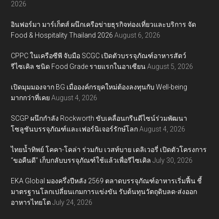
2026
อินฟอร์มา มาร์เก็ตส์ ผนึกเครือข่ายธุรกิจท่องเที่ยวและบริการ จัด
Food & Hospitality Thailand 2026
August 6, 2026
CPPC ในเครือซีพี จับมือ SCGC เปิดตัวบรรจุภัณฑ์อาหารสัตว์
รีไซเคิล ชนิด Food Grade รายแรกในอาเซียน
August 5, 2026
เปิดมุมมองจาก BG เมื่อองค์กรยุคใหม่ต้องลงทุนกับ Well-being
มากกว่าที่เคย
August 4, 2026
SCGP ผนึกกำลัง Rockworth ขับเคลื่อนกรีนดีไซน์ร่วมพัฒนา
โซลูชันบรรจุภัณฑ์และเฟอร์นิเจอร์รักษ์โลก
August 4, 2026
ไทยน้ำทิพย์ โคคา-โคล่า ร่วมกับ เวสท์บาย เดลิเวอรี่ เปิดตัวโครงการ
“ขอคืนดี” เก็บกลับบรรจุภัณฑ์ใช้แล้วเพื่อรีไซเคิล
July 30, 2026
EKA Global มองครึ่งปีหลัง 2569 ตลาดบรรจุภัณฑ์อาหารเริ่มฟื้น ชี้
มาตรฐานโลกเปลี่ยนเกมการแข่งขัน รับต้นทุนวัตถุดิบลด-ส่งออก
อาหารไทยโต
July 24, 2026