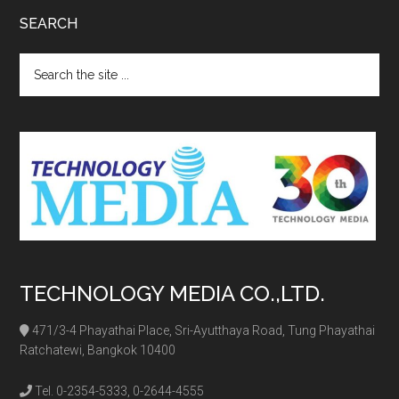
SEARCH
Search
the
site
...
TECHNOLOGY MEDIA CO.,LTD.
471/3-4 Phayathai Place, Sri-Ayutthaya Road, Tung Phayathai
Ratchatewi, Bangkok 10400
Tel. 0-2354-5333, 0-2644-4555