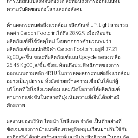
การเปลี่ยนแปลงที่จับต้องได้ สะท้อนถึงการออกแบบที่มี
ความรับผิดชอบต่อโลกและต่อสังคม
ด้านผลกระทบต่อสิ่งแวดล้อม ผลิตภัณฑ์ UP: Light สามารถ
ลดค่า Carbon Footprintได้ถึง 28.92% เมื่อเทียบกับ
ผลิตภัณฑ์ที่ใช้วัสดุใหม่ โดยจากการคำนวณพบว่า
ผลิตภัณฑ์แบบปกติมีค่า Carbon Footprint อยู่ที่ 37.21
KgCO₂e/ชิ้น ขณะที่ผลิตภัณฑ์แบบ Upcycle ลดลงเหลือ
26.45 KgCO₂e/ชิ้น ซึ่งสะท้อนถึงประสิทธิภาพของการ
ออกแบบตามหลัก 4R1U ในการลดผลกระทบต่อสิ่งแวดล้อม
อย่างเป็นรูปธรรม ทั้งยังช่วยสร้างความเชื่อมั่นให้แก่ผู้
บริโภคที่ใส่ใจสิ่งแวดล้อม และเปิดโอกาสให้ผลิตภัณฑ์
สามารถแข่งขันในตลาดที่มุ่งเน้นความยั่งยืนได้อย่างมี
ศักยภาพ
ผลงานของบริษัท ไทยนำ โพลีแพค จำกัด เป็นตัวอย่างที่
ชัดเจนของการนำแนวคิดเศรษฐกิจหมุนเวียนมาปรับใช้กับ
ธุรกิจจริงได้อย่างสร้างสรรค์และมีประสิทธิภาพ ในตอนถัด