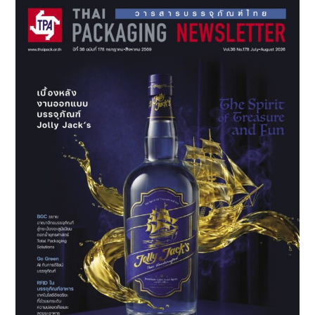
โฉม
SME
ด้วย
เศรษฐกิจ
หมุนเวียน