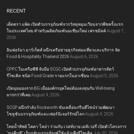
RECENT
เต็ดตรา แพ้ค เปิดตัวบรรจุภัณฑ์จากวัสดุหมุนเวียนจากพืชครั้งแรก
ในประเทศไทย สำหรับผลิตภัณฑ์นมเชียงใหม่ เฟรชมิลค์
August 7,
2026
อินฟอร์มา มาร์เก็ตส์ ผนึกเครือข่ายธุรกิจท่องเที่ยวและบริการ จัด
Food & Hospitality Thailand 2026
August 6, 2026
CPPC ในเครือซีพี จับมือ SCGC เปิดตัวบรรจุภัณฑ์อาหารสัตว์
รีไซเคิล ชนิด Food Grade รายแรกในอาเซียน
August 5, 2026
เปิดมุมมองจาก BG เมื่อองค์กรยุคใหม่ต้องลงทุนกับ Well-being
มากกว่าที่เคย
August 4, 2026
SCGP ผนึกกำลัง Rockworth ขับเคลื่อนกรีนดีไซน์ร่วมพัฒนา
โซลูชันบรรจุภัณฑ์และเฟอร์นิเจอร์รักษ์โลก
August 4, 2026
ไทยน้ำทิพย์ โคคา-โคล่า ร่วมกับ เวสท์บาย เดลิเวอรี่ เปิดตัวโครงการ
“ขอคืนดี” เก็บกลับบรรจุภัณฑ์ใช้แล้วเพื่อรีไซเคิล
July 30, 2026