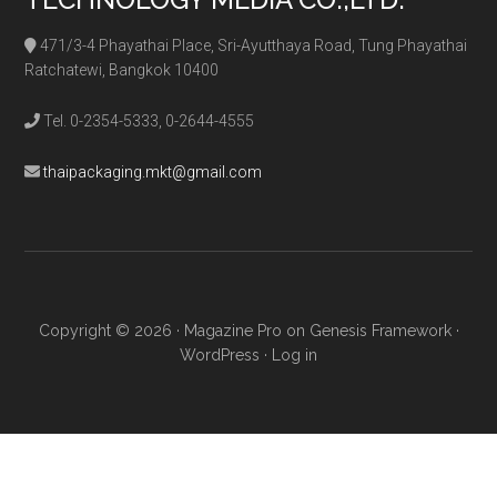
471/3-4 Phayathai Place, Sri-Ayutthaya Road, Tung Phayathai
Ratchatewi, Bangkok 10400
Tel. 0-2354-5333, 0-2644-4555
thaipackaging.mkt@gmail.com
Copyright © 2026 ·
Magazine Pro
on
Genesis Framework
·
WordPress
·
Log in