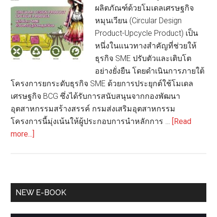
ที่
ผลิตภัณฑ์ด้วยโมเดลเศรษฐกิจ
2)
หมุนเวียน (Circular Design
Product-Upcycle Product) เป็น
หนึ่งในแนวทางสำคัญที่ช่วยให้
ธุรกิจ SME ปรับตัวและเติบโต
อย่างยั่งยืน โดยดำเนินการภายใต้
โครงการยกระดับธุรกิจ SME ด้วยการประยุกต์ใช้โมเดล
เศรษฐกิจ BCG ซึ่งได้รับการสนับสนุนจากกองพัฒนา
อุตสาหกรรมสร้างสรรค์ กรมส่งเสริมอุตสาหกรรม
โครงการนี้มุ่งเน้นให้ผู้ประกอบการนำหลักการ …
[Read
about
more...]
Circular
Design
Product-
Upcycle
Primary
NEW E-BOOK
Product:
Sidebar
พลิก