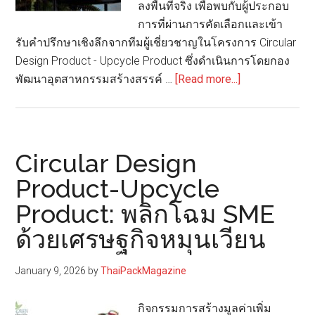
ลงพื้นที่จริง เพื่อพบกับผู้ประกอบ
การที่ผ่านการคัดเลือกและเข้า
รับคำปรึกษาเชิงลึกจากทีมผู้เชี่ยวชาญในโครงการ Circular
Design Product - Upcycle Product ซึ่งดำเนินการโดยกอง
about
พัฒนาอุตสาหกรรมสร้างสรรค์ …
[Read more...]
Circular
Design
Product-
Upcycle
Circular Design
Product:
Product-Upcycle
พลิก
Product: พลิกโฉม SME
โฉม
SME
ด้วยเศรษฐกิจหมุนเวียน
ด้วย
เศรษฐกิจ
January 9, 2026
by
ThaiPackMagazine
หมุนเวียน
(ตอน
กิจกรรมการสร้างมูลค่าเพิ่ม